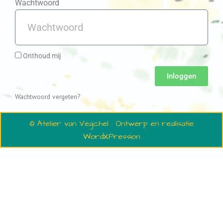
Wachtwoord
Onthoud mij
Inloggen
Wachtwoord vergeten?
© Atelier van Vegchel · Ontwerp en realisatie
WordXPression