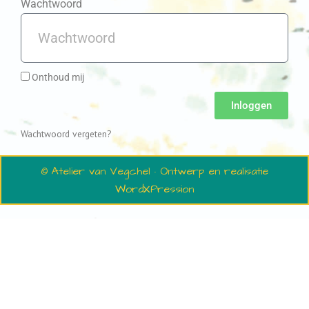
Wachtwoord
Onthoud mij
Inloggen
Wachtwoord vergeten?
© Atelier van Vegchel · Ontwerp en realisatie
WordXPression