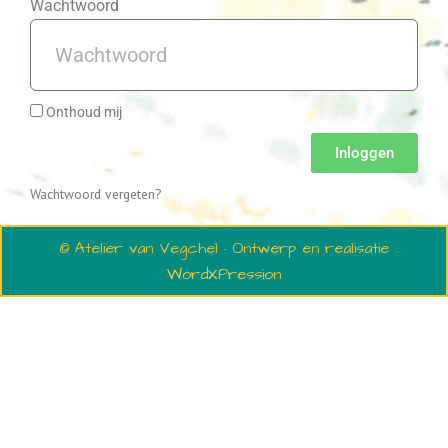
Wachtwoord
Onthoud mij
Inloggen
Wachtwoord vergeten?
© Atelier van Vegchel · Ontwerp en realisatie
WordXPression