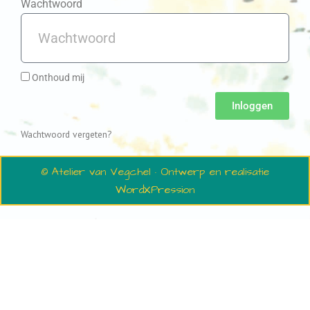
Wachtwoord
Onthoud mij
Inloggen
Wachtwoord vergeten?
© Atelier van Vegchel · Ontwerp en realisatie
WordXPression