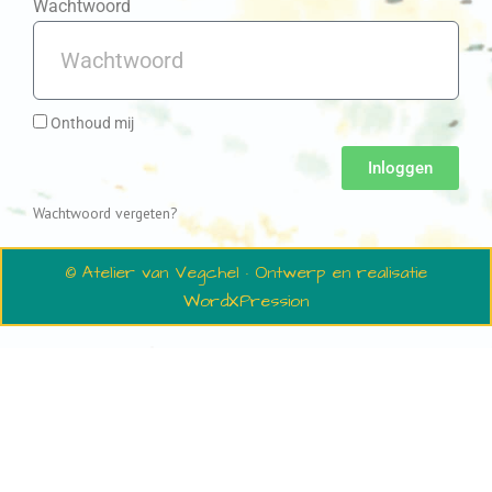
Wachtwoord
Onthoud mij
Inloggen
Wachtwoord vergeten?
© Atelier van Vegchel · Ontwerp en realisatie
WordXPression