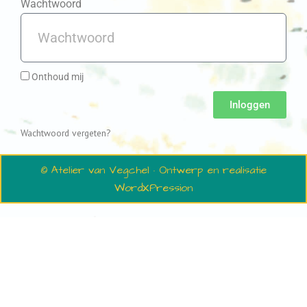
Wachtwoord
Onthoud mij
Inloggen
Wachtwoord vergeten?
© Atelier van Vegchel · Ontwerp en realisatie
WordXPression