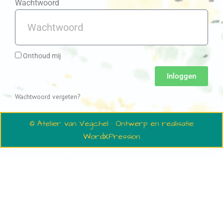
Wachtwoord
Onthoud mij
Inloggen
Wachtwoord vergeten?
© Atelier van Vegchel · Ontwerp en realisatie
WordXPression