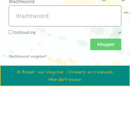
Wachtwoord
Onthoud mij
Inloggen
Wachtwoord vergeten?
© Atelier van Vegchel · Ontwerp en realisatie
WordXPression