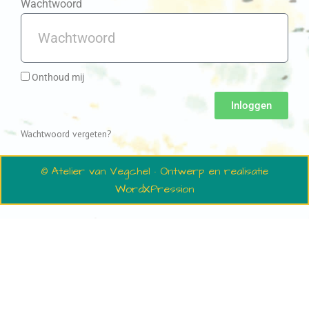
Wachtwoord
Onthoud mij
Inloggen
Wachtwoord vergeten?
© Atelier van Vegchel · Ontwerp en realisatie
WordXPression