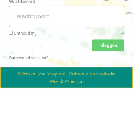
Wachtwoord
Onthoud mij
Inloggen
Wachtwoord vergeten?
© Atelier van Vegchel · Ontwerp en realisatie
WordXPression