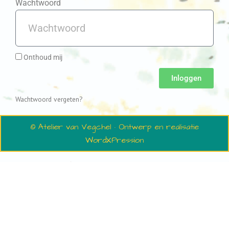
Wachtwoord
Onthoud mij
Inloggen
Wachtwoord vergeten?
© Atelier van Vegchel · Ontwerp en realisatie
WordXPression