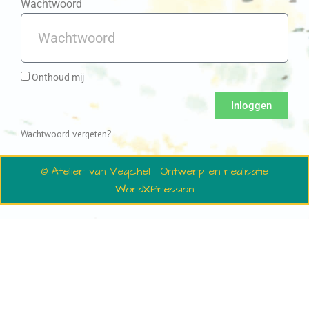
Wachtwoord
Onthoud mij
Inloggen
Wachtwoord vergeten?
© Atelier van Vegchel · Ontwerp en realisatie
WordXPression