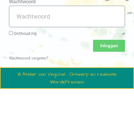
Wachtwoord
Onthoud mij
Inloggen
Wachtwoord vergeten?
© Atelier van Vegchel · Ontwerp en realisatie
WordXPression