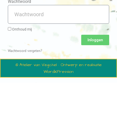
Wachtwoord
Onthoud mij
Inloggen
Wachtwoord vergeten?
© Atelier van Vegchel · Ontwerp en realisatie
WordXPression