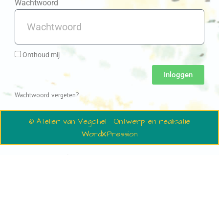
Wachtwoord
Onthoud mij
Inloggen
Wachtwoord vergeten?
© Atelier van Vegchel · Ontwerp en realisatie
WordXPression