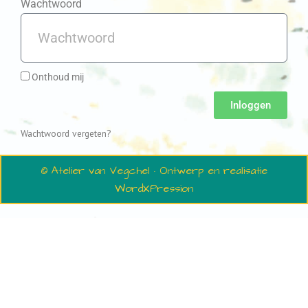
Wachtwoord
Onthoud mij
Inloggen
Wachtwoord vergeten?
© Atelier van Vegchel · Ontwerp en realisatie
WordXPression