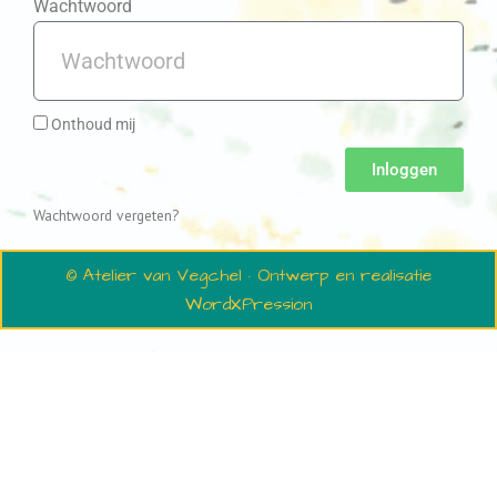
Wachtwoord
Onthoud mij
Inloggen
Wachtwoord vergeten?
© Atelier van Vegchel · Ontwerp en realisatie
WordXPression