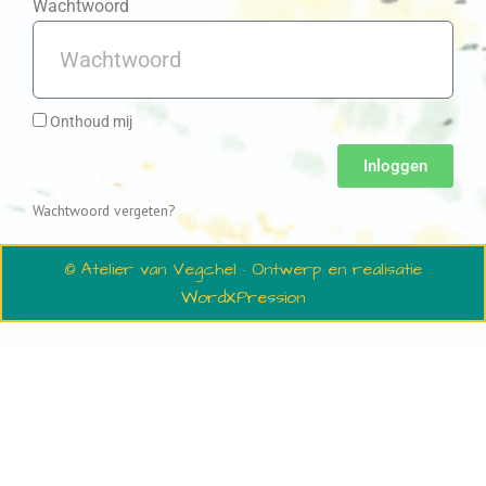
Wachtwoord
Onthoud mij
Inloggen
Wachtwoord vergeten?
© Atelier van Vegchel · Ontwerp en realisatie
WordXPression