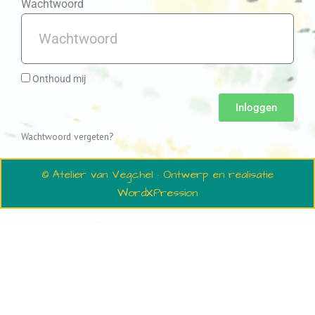
Wachtwoord
Onthoud mij
Inloggen
Wachtwoord vergeten?
© Atelier van Vegchel · Ontwerp en realisatie
WordXPression