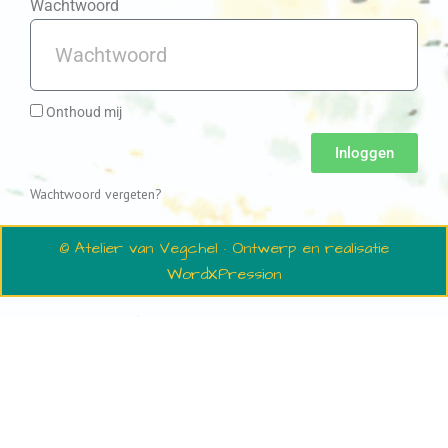
Wachtwoord
Onthoud mij
Inloggen
Wachtwoord vergeten?
© Atelier van Vegchel · Ontwerp en realisatie
WordXPression