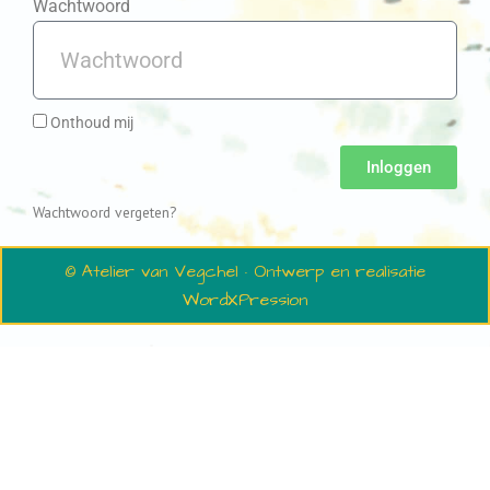
Wachtwoord
Onthoud mij
Inloggen
Wachtwoord vergeten?
© Atelier van Vegchel · Ontwerp en realisatie
WordXPression