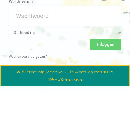
Wachtwoord
Onthoud mij
Inloggen
Wachtwoord vergeten?
© Atelier van Vegchel · Ontwerp en realisatie
WordXPression