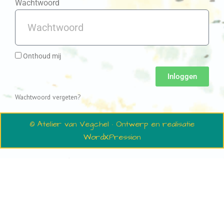
Wachtwoord
Onthoud mij
Inloggen
Wachtwoord vergeten?
© Atelier van Vegchel · Ontwerp en realisatie
WordXPression