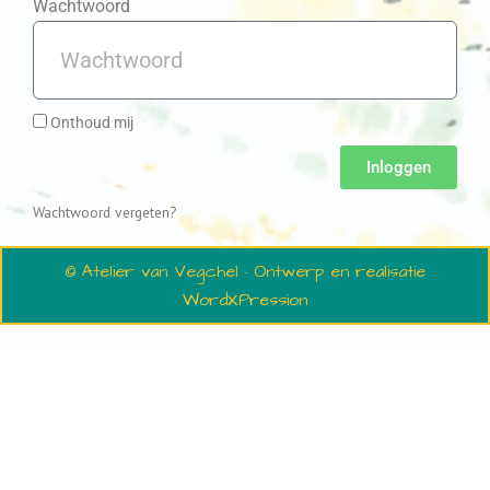
Wachtwoord
Onthoud mij
Inloggen
Wachtwoord vergeten?
© Atelier van Vegchel · Ontwerp en realisatie
WordXPression