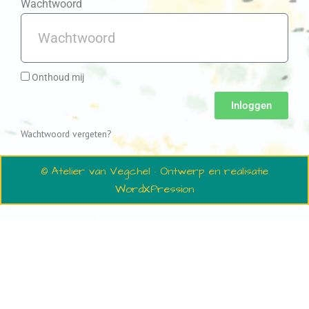
Wachtwoord
Onthoud mij
Inloggen
Wachtwoord vergeten?
© Atelier van Vegchel · Ontwerp en realisatie
WordXPression