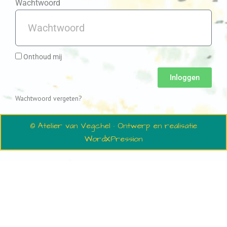
Wachtwoord
Onthoud mij
Inloggen
Wachtwoord vergeten?
© Atelier van Vegchel · Ontwerp en realisatie
WordXPression