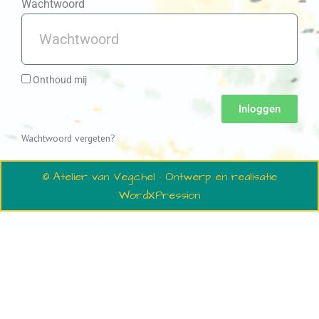
Wachtwoord
Onthoud mij
Inloggen
Wachtwoord vergeten?
© Atelier van Vegchel · Ontwerp en realisatie
WordXPression