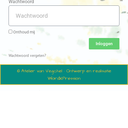
Wachtwoord
Onthoud mij
Inloggen
Wachtwoord vergeten?
© Atelier van Vegchel · Ontwerp en realisatie
WordXPression