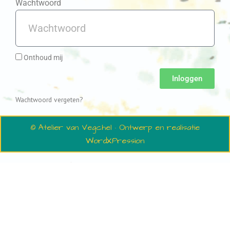
Wachtwoord
Onthoud mij
Inloggen
Wachtwoord vergeten?
© Atelier van Vegchel · Ontwerp en realisatie
WordXPression