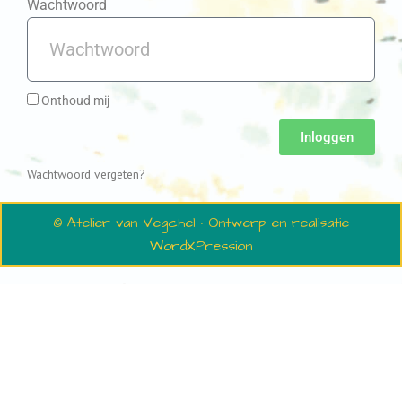
Wachtwoord
Onthoud mij
Inloggen
Wachtwoord vergeten?
© Atelier van Vegchel · Ontwerp en realisatie
WordXPression