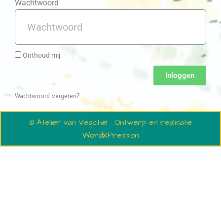
Wachtwoord
Onthoud mij
Inloggen
Wachtwoord vergeten?
© Atelier van Vegchel · Ontwerp en realisatie
WordXPression