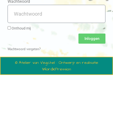
Wachtwoord
Onthoud mij
Inloggen
Wachtwoord vergeten?
© Atelier van Vegchel · Ontwerp en realisatie
WordXPression