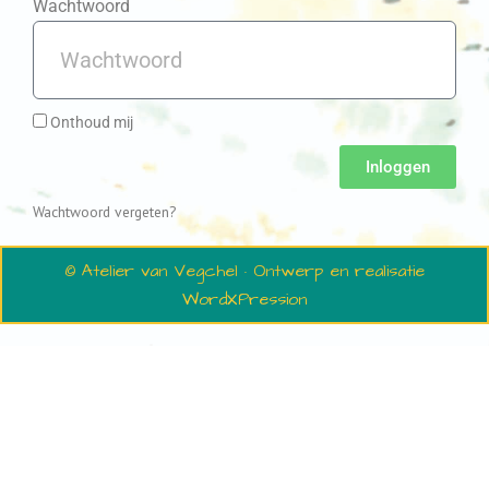
Wachtwoord
Onthoud mij
Inloggen
Wachtwoord vergeten?
© Atelier van Vegchel · Ontwerp en realisatie
WordXPression