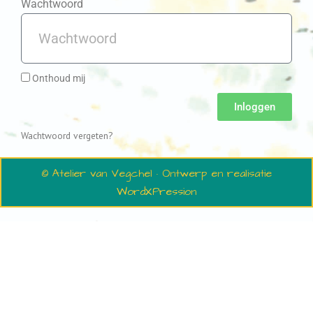
Wachtwoord
Onthoud mij
Inloggen
Wachtwoord vergeten?
© Atelier van Vegchel · Ontwerp en realisatie
WordXPression