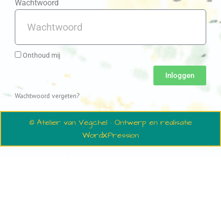
Wachtwoord
Onthoud mij
Inloggen
Wachtwoord vergeten?
© Atelier van Vegchel · Ontwerp en realisatie
WordXPression