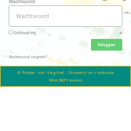
Wachtwoord
Onthoud mij
Inloggen
Wachtwoord vergeten?
© Atelier van Vegchel · Ontwerp en realisatie
WordXPression