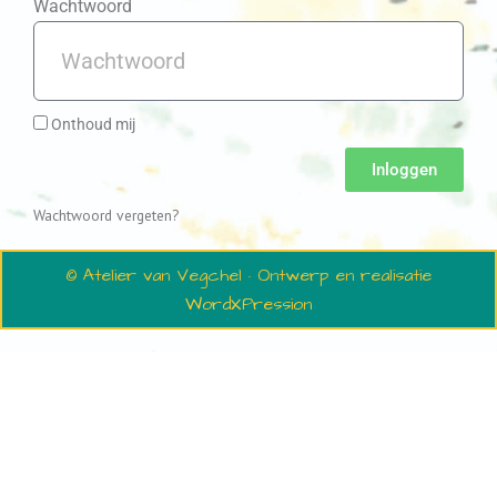
Wachtwoord
Onthoud mij
Inloggen
Wachtwoord vergeten?
© Atelier van Vegchel · Ontwerp en realisatie
WordXPression