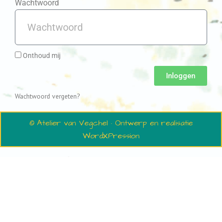
Wachtwoord
Onthoud mij
Inloggen
Wachtwoord vergeten?
© Atelier van Vegchel · Ontwerp en realisatie
WordXPression