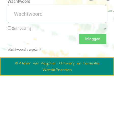
Wachtwoord
Onthoud mij
Inloggen
Wachtwoord vergeten?
© Atelier van Vegchel · Ontwerp en realisatie
WordXPression