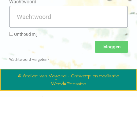
Wachtwoord
Onthoud mij
Inloggen
Wachtwoord vergeten?
© Atelier van Vegchel · Ontwerp en realisatie
WordXPression