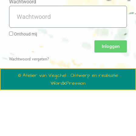
Wachtwoord
Onthoud mij
Inloggen
Wachtwoord vergeten?
© Atelier van Vegchel · Ontwerp en realisatie
WordXPression