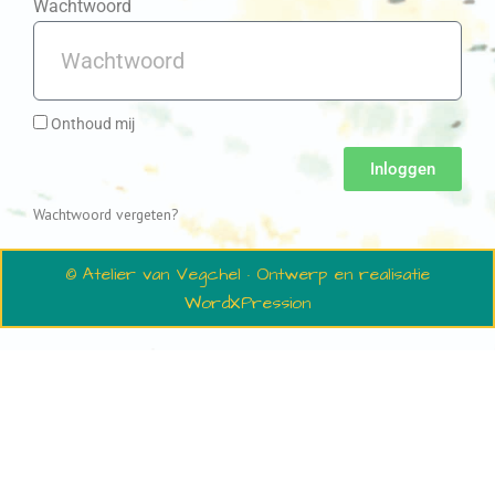
Wachtwoord
Onthoud mij
Inloggen
Wachtwoord vergeten?
© Atelier van Vegchel · Ontwerp en realisatie
WordXPression