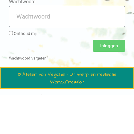
Wachtwoord
Onthoud mij
Inloggen
Wachtwoord vergeten?
© Atelier van Vegchel · Ontwerp en realisatie
WordXPression