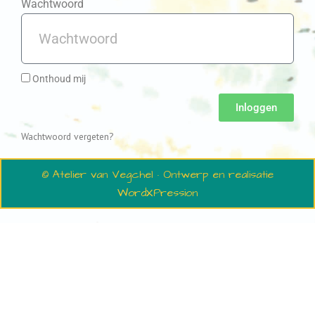
Wachtwoord
Onthoud mij
Inloggen
Wachtwoord vergeten?
© Atelier van Vegchel · Ontwerp en realisatie
WordXPression