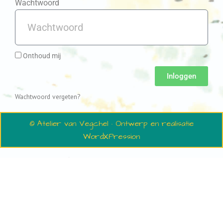
Wachtwoord
Onthoud mij
Inloggen
Wachtwoord vergeten?
© Atelier van Vegchel · Ontwerp en realisatie
WordXPression