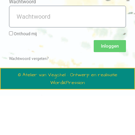
Wachtwoord
Onthoud mij
Inloggen
Wachtwoord vergeten?
© Atelier van Vegchel · Ontwerp en realisatie
WordXPression