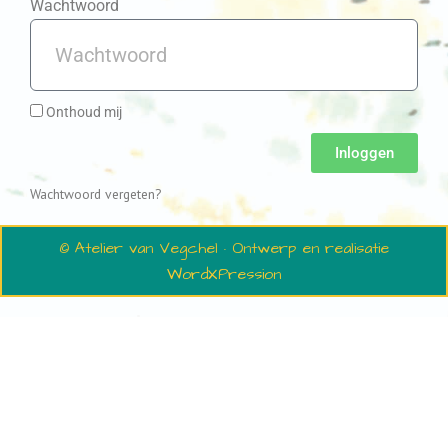
Wachtwoord
Onthoud mij
Inloggen
Wachtwoord vergeten?
© Atelier van Vegchel · Ontwerp en realisatie
WordXPression