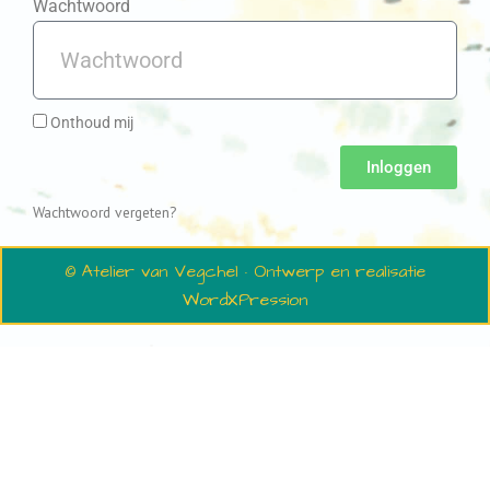
Wachtwoord
Onthoud mij
Inloggen
Wachtwoord vergeten?
© Atelier van Vegchel · Ontwerp en realisatie
WordXPression