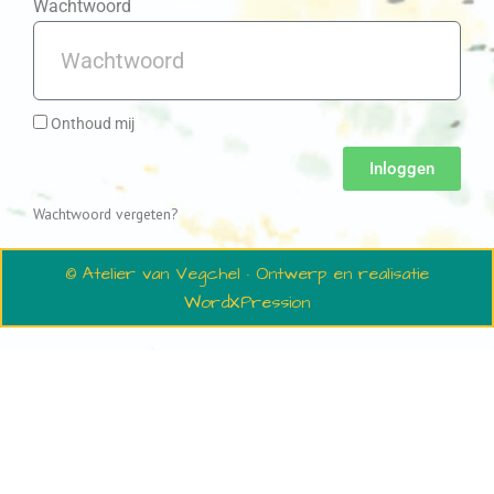
Wachtwoord
Onthoud mij
Inloggen
Wachtwoord vergeten?
© Atelier van Vegchel · Ontwerp en realisatie
WordXPression