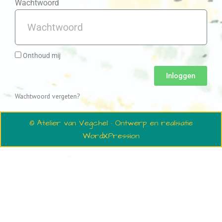
Wachtwoord
Onthoud mij
Inloggen
Wachtwoord vergeten?
© Atelier van Vegchel · Ontwerp en realisatie
WordXPression